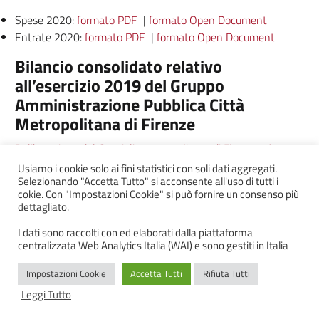
Spese 2020:
formato PDF
|
formato Open Document
Entrate 2020:
formato PDF
|
formato Open Document
Bilancio consolidato relativo
all’esercizio 2019 del Gruppo
Amministrazione Pubblica Città
Metropolitana di Firenze
Deliberazione del Consiglio metropolitano di Firenze n° 92
del 25/11/2020
Usiamo i cookie solo ai fini statistici con soli dati aggregati.
Selezionando "Accetta Tutto" si acconsente all'uso di tutti i
cokie. Con "Impostazioni Cookie" si può fornire un consenso più
Bilancio di previsione 2021/2023 e
dettagliato.
relativi allegati
I dati sono raccolti con ed elaborati dalla piattaforma
centralizzata Web Analytics Italia (WAI) e sono gestiti in Italia
Deliberazione del Consiglio Metropolitano di Firenze N° 117
del 23/12/2020
Impostazioni Cookie
Accetta Tutti
Rifiuta Tutti
Leggi Tutto
Spese 2021:
formato pdf
|
formato Open Document
Entrate 2021:
formato pdf
|
formato Open Document