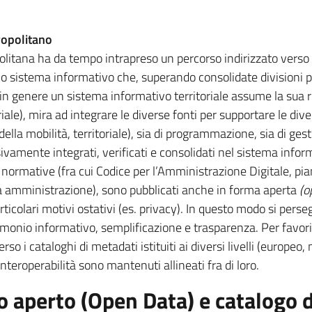
ropolitano
itana ha da tempo intrapreso un percorso indirizzato verso l
o sistema informativo che, superando consolidate divisioni pe
 in genere un sistema informativo territoriale assume la sua r
riale), mira ad integrare le diverse fonti per supportare le diver
della mobilità, territoriale), sia di programmazione, sia di gest
amente integrati, verificati e consolidati nel sistema inform
 normative (fra cui Codice per l’Amministrazione Digitale, pia
ca amministrazione), sono pubblicati anche in forma aperta
(o
icolari motivi ostativi (es. privacy). In questo modo si perseg
imonio informativo, semplificazione e trasparenza. Per favorir
erso i cataloghi di metadati istituiti ai diversi livelli (europeo
teroperabilità sono mantenuti allineati fra di loro.
o aperto (Open Data) e catalogo d