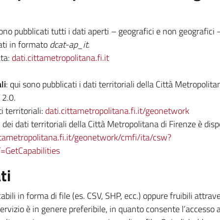
sono pubblicati tutti i dati aperti – geografici e non geografici
ati in formato
dcat-ap_it
.
ta:
dati.cittametropolitana.fi.it
li
: qui sono pubblicati i dati territoriali della Città Metropolitan
 2.0.
 territoriali:
dati.cittametropolitana.fi.it/geonetwork
dei dati territoriali della Città Metropolitana di Firenze è dis
ittametropolitana.fi.it/geonetwork/cmfi/ita/csw?
etCapabilities
ti
cabili in forma di file (es. CSV, SHP, ecc.) oppure fruibili attr
rvizio è in genere preferibile, in quanto consente l’accesso a