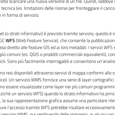
olta scaricare una nuova versione di un file. Quindi, laddove 
tecnica (es. limitazioni delle risorse per fronteggiare il carico 
 in forma di servizio.
et (o strati informativi) è previsto tramite servizio, questo 
OGC
WFS
(Web Feature Service), che consente la pubblicazione 
o diretto alle feature GIS ed ai loro metadati. I servizi WFS
più comuni (es. QGIS o prodotti commerciali equivalenti), con la
lick. Sono più facilmente interrogabili e consentono un’analisi 
ono resi disponibili attraverso servizi di mappa conformi allo
e). Un servizio WMS fornisce una serie di layer cartografici
no essere visualizzate come layer nei più comuni programmi 
ziché un servizio WFS) quando lo strato informativo ha prin
 la sua rappresentazione grafica assume una particolare rileva
oppure l’accesso tramite WFS potrebbe risultare eccessivament
 Il servizio WMS, pur restituendo delle immagini, in alcuni ca