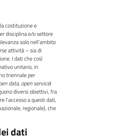
a costituzione e
r disciplina e/o settore
ilevanza solo nell’ambito
se attività – sia di
ione. I dati che così
ativo unitario, in
no triennale per
pen data, open service
)
uono diversi obiettivi, fra
e l’accesso a questi dati,
, nazionale, regionale), che
ei dati