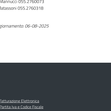
ica Mannucci 055.2760073
a Matassoni 055.2760318
 aggiornamento: 06-08-2025
Fatturazione Elettronica
Partita Iva e Codice Fiscale