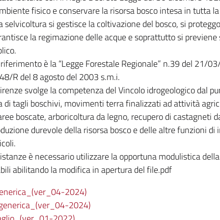
ambiente fisico e conservare la risorsa bosco intesa in tutta la
 selvicoltura si gestisce la coltivazione del bosco, si proteggo
rantisce la regimazione delle acque e soprattutto si previene s
lico.
 riferimento è la “Legge Forestale Regionale” n.39 del 21/03/
48/R del 8 agosto del 2003 s.m.i.
irenze svolge la competenza del Vincolo idrogeologico dal pun
di tagli boschivi, movimenti terra finalizzati ad attività agrico
aree boscate, arboricoltura da legno, recupero di castagneti d
roduzione durevole della risorsa bosco e delle altre funzioni di
coli.
istanze è necessario utilizzare la opportuna modulistica della
li abilitando la modifica in apertura del file.pdf
nerica_(ver_04-2024)
enerica_(ver_04-2024)
glio_(ver_01-2022)