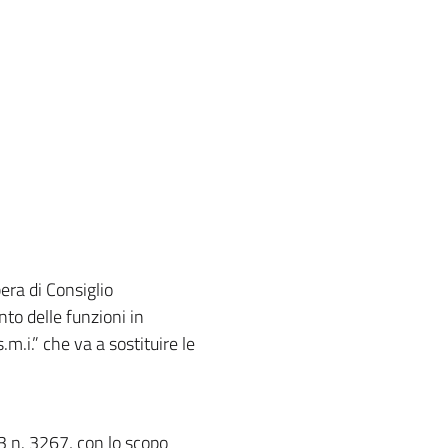
era di Consiglio
to delle funzioni in
m.i.” che va a sostituire le
23 n. 3267, con lo scopo