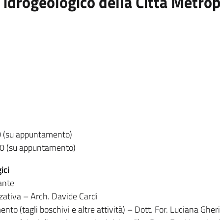
o idrogeologico della Città Metrop
0 (su appuntamento)
00 (su appuntamento)
ici
ante
zativa – Arch. Davide Cardi
nto (tagli boschivi e altre attività) – Dott. For. Luciana Gh