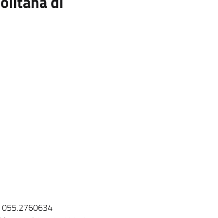
olitana di
eri 055.2760634