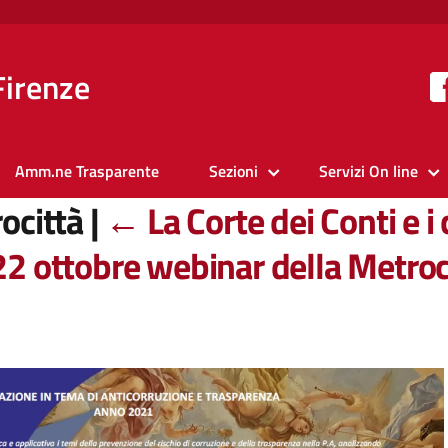
Firenze
Amm.ne Trasparente
Sezioni
Servizi On line
ocittà
|
←
La Corte dei Conti e i 
l 22 ottobre webinar della Metroc