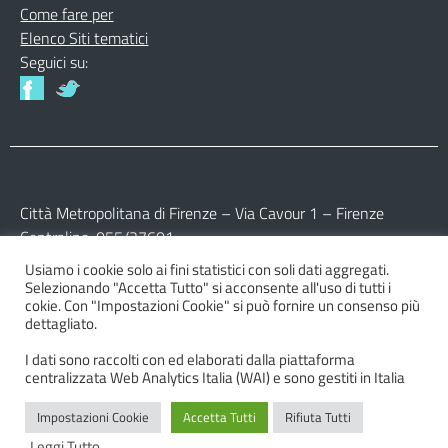
Come fare per
Elenco Siti tematici
Seguici su:
Città Metropolitana di Firenze – Via Cavour 1 – Firenze
Centralino: 055/27601
Usiamo i cookie solo ai fini statistici con soli dati aggregati.
Partita IVA: 017 09 77 04 89
Selezionando "Accetta Tutto" si acconsente all'uso di tutti i
Codice Fiscale: 800 16 45 04 80
cokie. Con "Impostazioni Cookie" si può fornire un consenso più
dettagliato.
I dati sono raccolti con ed elaborati dalla piattaforma
centralizzata Web Analytics Italia (WAI) e sono gestiti in Italia
Impostazioni Cookie
Accetta Tutti
Rifiuta Tutti
© 2026 Città Metropolitana di Firenze
Leggi Tutto