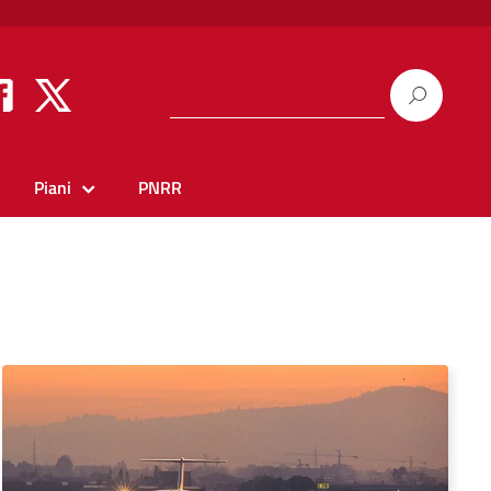
Piani
PNRR