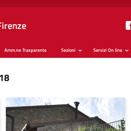
Firenze
Amm.ne Trasparente
Sezioni
Servizi On line
018