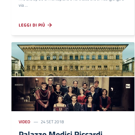
via …
LEGGI DI PIÙ
VIDEO
24 SET 2018
Palazzo Medici Riccardi