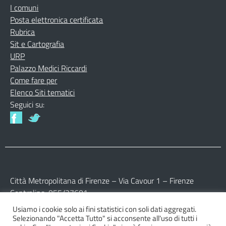
I comuni
Posta elettronica certificata
Rubrica
Sit e Cartografia
URP
Palazzo Medici Riccardi
Come fare per
Elenco Siti tematici
Seguici su:
Città Metropolitana di Firenze – Via Cavour 1 – Firenze
Centralino: 055/27601
Usiamo i cookie solo ai fini statistici con soli dati aggregati.
Partita IVA: 017 09 77 04 89
Selezionando "Accetta Tutto" si acconsente all'uso di tutti i
Codice Fiscale: 800 16 45 04 80