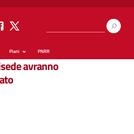
Piani
PNRR
risede avranno
cato