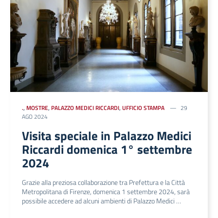
.
,
MOSTRE
,
PALAZZO MEDICI RICCARDI
,
UFFICIO STAMPA
29
AGO 2024
Visita speciale in Palazzo Medici
Riccardi domenica 1° settembre
2024
Grazie alla preziosa collaborazione tra Prefettura e la Città
Metropolitana di Firenze, domenica 1 settembre 2024, sarà
possibile accedere ad alcuni ambienti di Palazzo Medici …