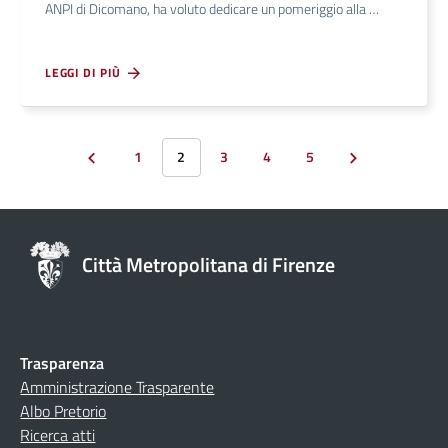
ANPI di Dicomano, ha voluto dedicare un pomeriggio alla …
LEGGI DI PIÙ
1
2
3
4
5
Città Metropolitana di Firenze
Trasparenza
Amministrazione Trasparente
Albo Pretorio
Ricerca atti