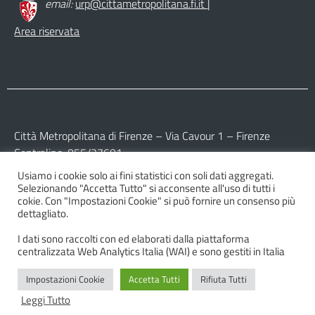
email:
urp@cittametropolitana.fi.it
|
Area riservata
Città Metropolitana di Firenze – Via Cavour 1 – Firenze
Centralino: 055/27601
Usiamo i cookie solo ai fini statistici con soli dati aggregati.
Partita IVA: 017 09 77 04 89
Selezionando "Accetta Tutto" si acconsente all'uso di tutti i
Codice Fiscale: 800 16 45 04 80
cokie. Con "Impostazioni Cookie" si può fornire un consenso più
dettagliato.
I dati sono raccolti con ed elaborati dalla piattaforma
centralizzata Web Analytics Italia (WAI) e sono gestiti in Italia
Impostazioni Cookie
Accetta Tutti
Rifiuta Tutti
© 2026 Città Metropolitana di Firenze
Leggi Tutto