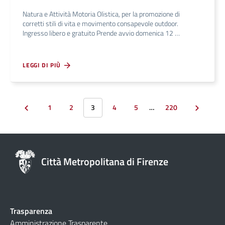
Natura e Attività Motoria Olistica, per la promozione di
corretti stili di vita e movimento consapevole outdoor.
Ingresso libero e gratuito Prende avvio domenica 12 …
LEGGI DI PIÙ
1
2
3
4
5
…
220
Città Metropolitana di Firenze
Trasparenza
Amministrazione Trasparente