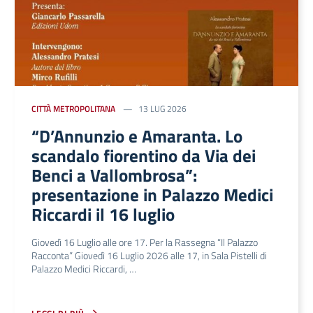
CITTÀ METROPOLITANA
13 LUG 2026
“D’Annunzio e Amaranta. Lo
scandalo fiorentino da Via dei
Benci a Vallombrosa”:
presentazione in Palazzo Medici
Riccardi il 16 luglio
Giovedì 16 Luglio alle ore 17. Per la Rassegna “Il Palazzo
Racconta” Giovedì 16 Luglio 2026 alle 17, in Sala Pistelli di
Palazzo Medici Riccardi, …