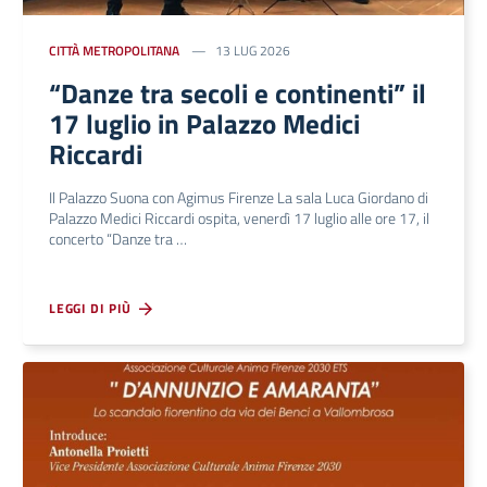
CITTÀ METROPOLITANA
13 LUG 2026
“Danze tra secoli e continenti” il
17 luglio in Palazzo Medici
Riccardi
Il Palazzo Suona con Agimus Firenze La sala Luca Giordano di
Palazzo Medici Riccardi ospita, venerdì 17 luglio alle ore 17, il
concerto “Danze tra …
LEGGI DI PIÙ