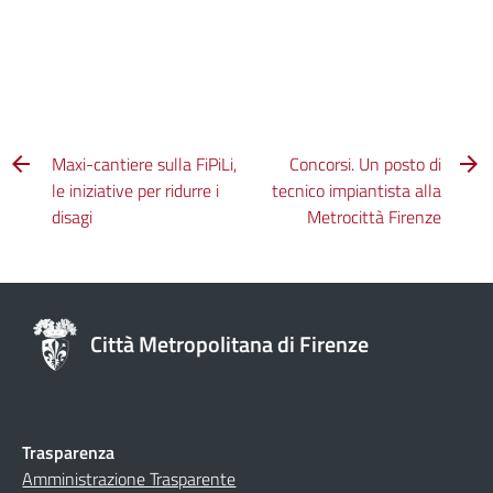
Maxi-cantiere sulla FiPiLi,
Concorsi. Un posto di
le iniziative per ridurre i
tecnico impiantista alla
disagi
Metrocittà Firenze
Città Metropolitana di Firenze
Trasparenza
Amministrazione Trasparente