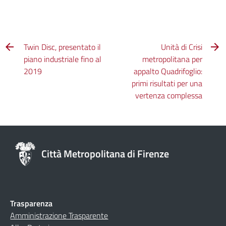
Twin Disc, presentato il
Unità di Crisi
piano industriale fino al
metropolitana per
2019
appalto Quadrifoglio:
primi risultati per una
vertenza complessa
Città Metropolitana di Firenze
Trasparenza
Amministrazione Trasparente