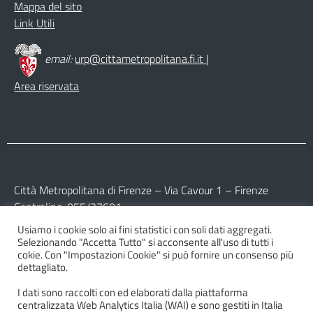
Mappa del sito
Link Utili
email:
urp@cittametropolitana.fi.it
|
Area riservata
Città Metropolitana di Firenze – Via Cavour 1 – Firenze
Centralino: 055/27601
Usiamo i cookie solo ai fini statistici con soli dati aggregati.
Partita IVA: 017 09 77 04 89
Selezionando "Accetta Tutto" si acconsente all'uso di tutti i
Codice Fiscale: 800 16 45 04 80
cokie. Con "Impostazioni Cookie" si può fornire un consenso più
dettagliato.
I dati sono raccolti con ed elaborati dalla piattaforma
centralizzata Web Analytics Italia (WAI) e sono gestiti in Italia