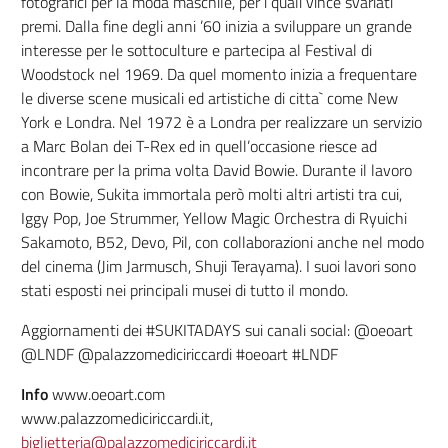
fotografici per la moda maschile, per i quali vince svariati
premi. Dalla fine degli anni ’60 inizia a sviluppare un grande
interesse per le sottoculture e partecipa al Festival di
Woodstock nel 1969. Da quel momento inizia a frequentare
le diverse scene musicali ed artistiche di citta` come New
York e Londra. Nel 1972 è a Londra per realizzare un servizio
a Marc Bolan dei T-Rex ed in quell’occasione riesce ad
incontrare per la prima volta David Bowie. Durante il lavoro
con Bowie, Sukita immortala però molti altri artisti tra cui,
Iggy Pop, Joe Strummer, Yellow Magic Orchestra di Ryuichi
Sakamoto, B52, Devo, Pil, con collaborazioni anche nel modo
del cinema (Jim Jarmusch, Shuji Terayama). I suoi lavori sono
stati esposti nei principali musei di tutto il mondo.
Aggiornamenti dei #SUKITADAYS sui canali social: @oeoart
@LNDF @palazzomediciriccardi #oeoart #LNDF
Info
www.oeoart.com
www.palazzomediciriccardi.it,
biglietteria@palazzomediciriccardi.it