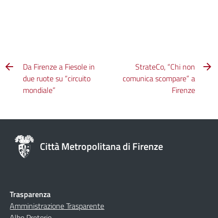
Da Firenze a Fiesole in
StrateCo, “Chi non
due ruote su “circuito
comunica scompare” a
mondiale”
Firenze
Città Metropolitana di Firenze
Trasparenza
Amministrazione Trasparente
Albo Pretorio