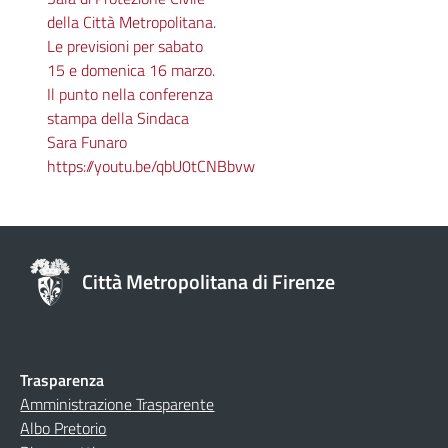
della Città Metropolitana.
Le previsioni per sabato
15 e domenica 16 marzo.
Il punto nella conferenza
stampa della Sindaca
Sara Funaro
https://youtu.be/qbU0tCNBbvw
Città Metropolitana di Firenze
Trasparenza
Amministrazione Trasparente
Albo Pretorio