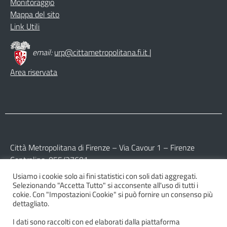
Monitoraggio
Mappa del sito
Link Utili
email:
urp@cittametropolitana.fi.it
|
Area riservata
Città Metropolitana di Firenze – Via Cavour 1 – Firenze
Centralino: 055/27601
Usiamo i cookie solo ai fini statistici con soli dati aggregati.
Partita IVA: 017 09 77 04 89
Selezionando "Accetta Tutto" si acconsente all'uso di tutti i
Codice Fiscale: 800 16 45 04 80
cokie. Con "Impostazioni Cookie" si può fornire un consenso più
dettagliato.
I dati sono raccolti con ed elaborati dalla piattaforma