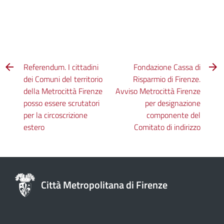
Referendum. I cittadini
Fondazione Cassa di
dei Comuni del territorio
Risparmio di Firenze.
della Metrocittà Firenze
Avviso Metrocittà Firenze
posso essere scrutatori
per designazione
per la circoscrizione
componente del
estero
Comitato di indirizzo
Città Metropolitana di Firenze