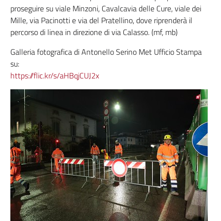
proseguire su viale Minzoni, Cavalcavia delle Cure, viale dei
Mille, via Pacinotti e via del Pratellino, dove riprenderà il
percorso di linea in direzione di via Calasso. (mf, mb)
Galleria fotografica di Antonello Serino Met Ufficio Stampa
su:
https://flic.kr/s/aHBqjCUJ2x