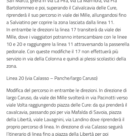
San Marco, girerà in via La Pira, via La Marmora, via Fra’
Bartolommeo e poi, superando il Calvalcavia delle Cure,
riprenderà il suo percorso in viale dei Mille, allungandosi fino
a Salviatino per coprire la zona lasciata dalla linea 11.
In entrambe le direzioni la linea 17 transiterà da viale dei
Mille, dove i viaggiatori potranno interscambiare con le linee
10 e 20 e raggiungere la linea 11 attraversando la passerella
pedonale. Con queste modifiche il 17 non effettuerà più
servizio in via della Colonna e quindi ai plessi scolastici della
zona.
Linea 20 (via Calasso – Panche/largo Caruso)
Modifica del percorso in entrambe le direzioni. In direzione di
largo Caruso, da viale dei Mille svolterà in via Pacinotti verso
viale Volta raggiungendo piazza delle Cure: da qui prenderà il
cavalcavia, passando poi per via Mafalda di Savoia, piazza
della Libertà, viale Lavagnini, via Landino dove riprenderà il
proprio percorso di linea. In direzione di via Calasso seguirà
l’itinerario di linea fino a piazza della Libertà per poi