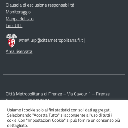
Clausola di esclusione responsabilità
Monitoraggio
Mappa del sito
Link Utili
email:
urp@cittametropolitana.fi.it
|
Area riservata
Città Metropolitana di Firenze – Via Cavour 1 – Firenze
Centralino: 055/27601
Usiamo i cookie solo ai fini statistici con soli dati aggregati.
Partita IVA: 017 09 77 04 89
Selezionando "Accetta Tutto" si acconsente all'uso di tutti i
Codice Fiscale: 800 16 45 04 80
cokie. Con "Impostazioni Cookie" si può fornire un consenso più
dettagliato.