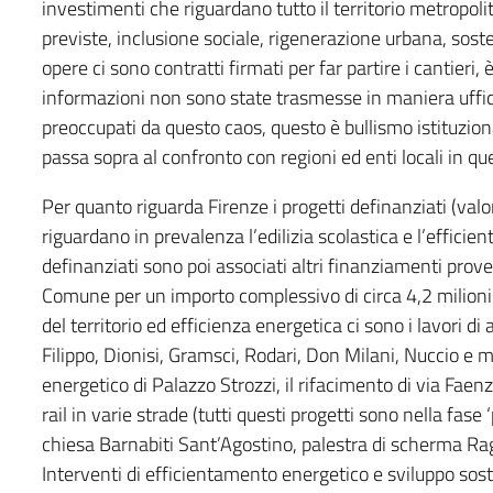
investimenti che riguardano tutto il territorio metropoli
previste, inclusione sociale, rigenerazione urbana, sost
opere ci sono contratti firmati per far partire i cantieri
informazioni non sono state trasmesse in maniera uffici
preoccupati da questo caos, questo è bullismo istituzi
passa sopra al confronto con regioni ed enti locali in q
Per quanto riguarda Firenze i progetti definanziati (va
riguardano in prevalenza l’edilizia scolastica e l’effici
definanziati sono poi associati altri finanziamenti proven
Comune per un importo complessivo di circa 4,2 milioni di
del territorio ed efficienza energetica ci sono i lavori d
Filippo, Dionisi, Gramsci, Rodari, Don Milani, Nuccio e
energetico di Palazzo Strozzi, il rifacimento di via Fae
rail in varie strade (tutti questi progetti sono nella fas
chiesa Barnabiti Sant’Agostino, palestra di scherma Ra
Interventi di efficientamento energetico e sviluppo sost