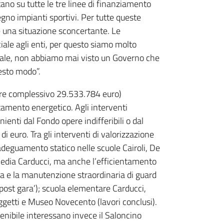
tano su tutte le tre linee di finanziamento
egno impianti sportivi. Per tutte queste
, è una situazione sconcertante. Le
ale agli enti, per questo siamo molto
onale, non abbiamo mai visto un Governo che
uesto modo”.
lore complessivo 29.533.784 euro)
entamento energetico. Agli interventi
ienti dal Fondo opere indifferibili o dal
 euro. Tra gli interventi di valorizzazione
i adeguamento statico nelle scuole Cairoli, De
 media Carducci, ma anche l’efficientamento
nza e la manutenzione straordinaria di guard
e ‘post gara’); scuola elementare Carducci,
ggetti e Museo Novecento (lavori conclusi).
enibile interessano invece il Saloncino