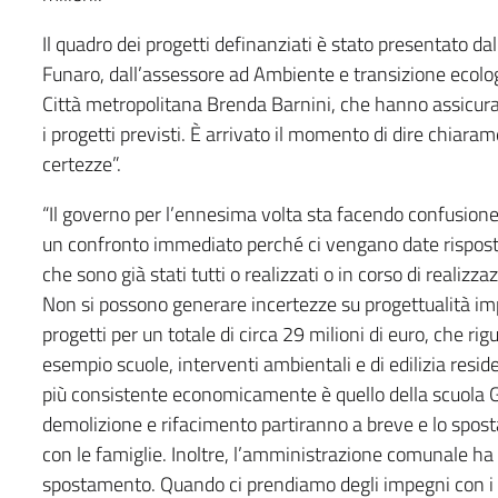
Il quadro dei progetti definanziati è stato presentato d
Funaro, dall’assessore ad Ambiente e transizione ecolog
Città metropolitana Brenda Barnini, che hanno assicur
i progetti previsti. È arrivato il momento di dire chia
certezze”.
“Il governo per l’ennesima volta sta facendo confusion
un confronto immediato perché ci vengano date risposte 
che sono già stati tutti o realizzati o in corso di realizz
Non si possono generare incertezze su progettualità impor
progetti per un totale di circa 29 milioni di euro, che rig
esempio scuole, interventi ambientali e di edilizia residen
più consistente economicamente è quello della scuola Ghi
demolizione e rifacimento partiranno a breve e lo spost
con le famiglie. Inoltre, l’amministrazione comunale ha s
spostamento. Quando ci prendiamo degli impegni con i ci