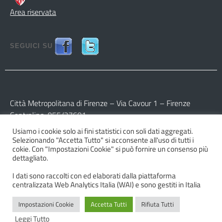
Area riservata
SEGUICI SU
Città Metropolitana di Firenze – Via Cavour 1 – Firenze
Centralino: 055/27601
Usiamo i cookie solo ai fini statistici con soli dati aggregati.
Partita IVA: 017 09 77 04 89
Selezionando "Accetta Tutto" si acconsente all'uso di tutti i
Codice Fiscale: 800 16 45 04 80
cokie. Con "Impostazioni Cookie" si può fornire un consenso più
dettagliato.
I dati sono raccolti con ed elaborati dalla piattaforma
centralizzata Web Analytics Italia (WAI) e sono gestiti in Italia
Impostazioni Cookie
Accetta Tutti
Rifiuta Tutti
© 2026 Città Metropolitana di Firenze
Leggi Tutto