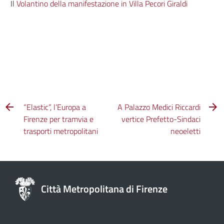
Il
Volantino della manifestazione in Villa Pecori Giraldi
“Elastic”, l’Europa a
A Palazzo Medici Riccardi
Firenze per tramvia e
vertice Prefetto-Sindaci
trasporti metropolitani
neoeletti
Città Metropolitana di Firenze