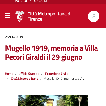
Città Metropolitana di
Firenze
25/06/2019
Mugello 1919, memoria a Villa
Pecori Giraldi il 29 giugno
Home
Ufficio Stampa
Protezione Civile
Città Metropolitana
Mugello 1919, memoria a Villa Pecori Giraldi il 29 giugno