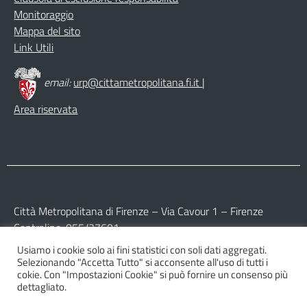
Monitoraggio
Mappa del sito
Link Utili
email:
urp@cittametropolitana.fi.it
|
Area riservata
Città Metropolitana di Firenze – Via Cavour 1 – Firenze
Centralino: 055/27601
Usiamo i cookie solo ai fini statistici con soli dati aggregati.
Partita IVA: 017 09 77 04 89
Selezionando "Accetta Tutto" si acconsente all'uso di tutti i
Codice Fiscale: 800 16 45 04 80
cokie. Con "Impostazioni Cookie" si può fornire un consenso più
dettagliato.