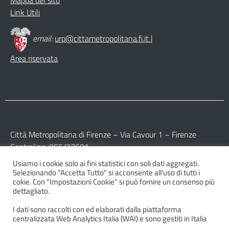
Link Utili
email:
urp@cittametropolitana.fi.it
|
Area riservata
Città Metropolitana di Firenze – Via Cavour 1 – Firenze
Centralino: 055/27601
Usiamo i cookie solo ai fini statistici con soli dati aggregati.
Partita IVA: 017 09 77 04 89
Selezionando "Accetta Tutto" si acconsente all'uso di tutti i
Codice Fiscale: 800 16 45 04 80
cokie. Con "Impostazioni Cookie" si può fornire un consenso più
dettagliato.
I dati sono raccolti con ed elaborati dalla piattaforma
centralizzata Web Analytics Italia (WAI) e sono gestiti in Italia