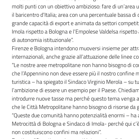
molti punti con un obiettivo ambizioso: fare di un’area u
il baricentro d’Italia; area con una percentuale bassa d
grande capacità di export e animata da settori competitiv
Imola rispetto a Bologna e l’Empolese Valdelsa rispetto 
di autonomia istituzionale”.
Firenze e Bologna intendono muoversi insieme per attra
internazionali, anche grazie all’attuazione delle linee co
“Le nostre aree metropolitane non hanno bisogno di con
che l’Appennino non deve essere più il nostro confine m
turistica – ha spiegato il Sindaco Virginio Merola – su
l’ambizione di essere un esempio per il Paese. Chiedi
introdurre nuove tasse ma perché questo tema venga a
che le Città Metropolitane hanno bisogno di risorse da
“Queste due comunità hanno potenzialità enormi – ha 
Metrocittà di Bologna e Sindaco di Imola- perché qui c’
non costituiscono confini ma relazioni”.