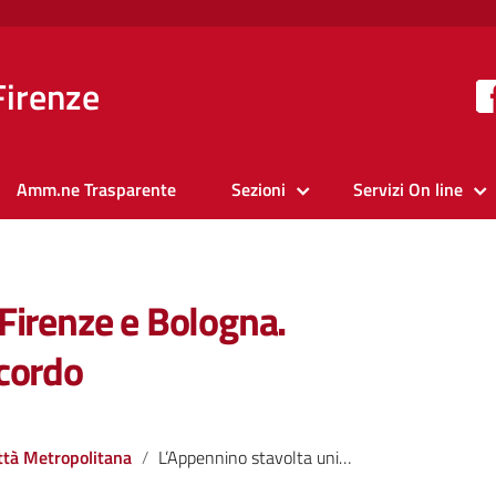
Firenze
Amm.ne Trasparente
Sezioni
Servizi On line
Firenze e Bologna.
ccordo
ttà Metropolitana
L’Appennino stavolta unisce Firenze e Bologna. Nardella e Merola siglano accordo