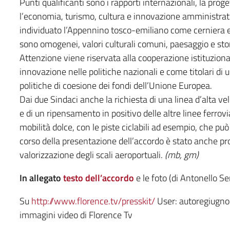
Punti qualificanti sono i rapporti internazionali, la prog
l’economia, turismo, cultura e innovazione amministrati
individuato l’Appennino tosco-emiliano come cerniera 
sono omogenei, valori culturali comuni, paesaggio e stor
Attenzione viene riservata alla cooperazione istituziona
innovazione nelle politiche nazionali e come titolari di 
politiche di coesione dei fondi dell’Unione Europea.
Dai due Sindaci anche la richiesta di una linea d’alta vel
e di un ripensamento in positivo delle altre linee ferrov
mobilità dolce, con le piste ciclabili ad esempio, che pu
corso della presentazione dell’accordo è stato anche p
valorizzazione degli scali aeroportuali.
(mb, gm)
In allegato
testo dell’accordo
e le foto (di Antonello S
Su
http://www.florence.tv/presskit/
User: autoregiugn
immagini video di Florence Tv