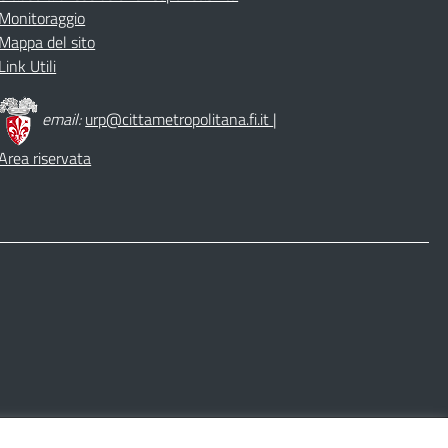
Monitoraggio
Mappa del sito
Link Utili
email:
urp@cittametropolitana.fi.it
|
Area riservata