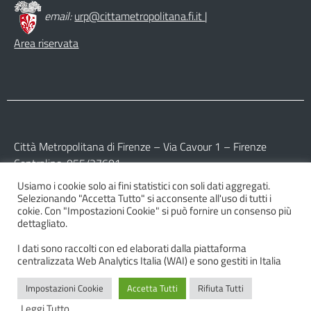
email:
urp@cittametropolitana.fi.it
|
Area riservata
Città Metropolitana di Firenze – Via Cavour 1 – Firenze
Centralino: 055/27601
Usiamo i cookie solo ai fini statistici con soli dati aggregati.
Partita IVA: 017 09 77 04 89
Selezionando "Accetta Tutto" si acconsente all'uso di tutti i
Codice Fiscale: 800 16 45 04 80
cokie. Con "Impostazioni Cookie" si può fornire un consenso più
dettagliato.
I dati sono raccolti con ed elaborati dalla piattaforma
centralizzata Web Analytics Italia (WAI) e sono gestiti in Italia
Impostazioni Cookie
Accetta Tutti
Rifiuta Tutti
© 2026 Città Metropolitana di Firenze
Leggi Tutto