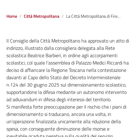
Home
Città Metropolitana
La Città Metropolitana di Firenze a fianco della Regione Toscana nel ricorso contro gli accorpamenti scolastici. Atto di indirizzo approvato dal Consiglio di Palazzo Medici Riccardi
Il Consiglio della Città Metropolitano ha approvato un atto di
indirizzo, illustrato dalla consigliera delegata alla Rete
scolastica Beatrice Barbieri, in ordine agli accorpamenti
scolastici, col quale l’assemblea di Palazzo Medici Riccardi ha
deciso di affiancare la Regione Toscana nella contestazione
davanti al Capo dello Stato del Decreto Interministeriale
n.124 del 30 giugno 2025 sul dimensionamento scolastico,
supportandone la difesa mediante un autonomo intervento
ad adiuvandum in difesa degli interessi del territorio.
Si manifesta forte preoccupazione per il rischio che i piani di
dimensionamento si traducano, ancora una volta, in
un’operazione finalizzata unicamente alla riduzione della
spesa, con conseguente diminuzione delle risorse e
inevitabile ricaduta negativa sulla qualità del servizio