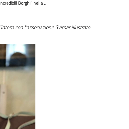
edibili Borghi” nella Città Metropolitana di Firenze: il Consiglio approva progetto per aree interne
’intesa con l’associazione Svimar illustrato