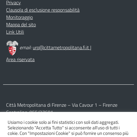
Privacy
Clausola di esclusione responsabilità
Monitoraggio
Mappa del sito
Link Utili
email:
urp@cittametropolitana.fi.it
|
Area riservata
Città Metropolitana di Firenze – Via Cavour 1 – Firenze
Centralino: 055/27601
Usiamo i cookie solo ai fini statistici con soli dati aggregati.
Partita IVA: 017 09 77 04 89
Selezionando "Accetta Tutto" si acconsente all'uso di tutti i
Codice Fiscale: 800 16 45 04 80
cokie. Con "Impostazioni Cookie" si può fornire un consenso più