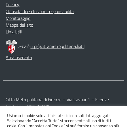
Privacy
Clausola di esclusione responsabilità
Monitoraggio
Mappa del sito
Link Utili
email:
urp@cittametropolitana.fi.it
|
Area riservata
Città Metropolitana di Firenze – Via Cavour 1 – Firenze
Centralino: 055/27601
Usiamo i cookie solo ai fini statistici con soli dati aggregati.
Partita IVA: 017 09 77 04 89
Selezionando "Accetta Tutto" si acconsente all'uso di tutti i
Codice Fiscale: 800 16 45 04 80
cokie. Con "Impostazioni Cookie" si può fornire un consenso più