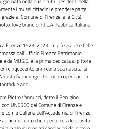
ornata nella quale tutti i residenti della
tamente i musei cittadini e prendere parte
 grazie al Comune di Firenze, alla Città
tto, love brand di F.I.L.A. Fabbrica Italiana
 a Firenze 1523-2023. Le più strane e belle
omossa dall’Ufficio Firenze Patrimonio
e da MUS.E, è la prima dedicata al pittore
er i cinquecento anni dalla sua nascita, si
l’artista fiammingo che molto operò per la
ottantadue anni.
ore Pietro Vannucci, detto il Perugino,
rti con UNESCO del Comune di Firenze e
 con la Galleria dell’Accademia di Firenze,
e ad un racconto che ripercorrerà le attività
irare alcuni pregiati capolavori del pittore