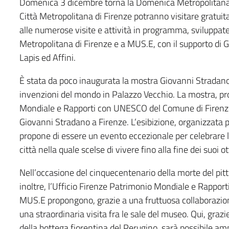
Domenica 3 dicembre torna la Domenica Metropolitana, gi
Città Metropolitana di Firenze potranno visitare gratui
alle numerose visite e attività in programma, sviluppate
Metropolitana di Firenze e a MUS.E, con il supporto di Gio
Lapis ed Affini.
È stata da poco inaugurata la mostra Giovanni Stradano
invenzioni del mondo in Palazzo Vecchio. La mostra, pr
Mondiale e Rapporti con UNESCO del Comune di Firenze 
Giovanni Stradano a Firenze. L’esibizione, organizzata p
propone di essere un evento eccezionale per celebrare 
città nella quale scelse di vivere fino alla fine dei suoi 
Nell’occasione del cinquecentenario della morte del pitt
inoltre, l’Ufficio Firenze Patrimonio Mondiale e Rappo
MUS.E propongono, grazie a una fruttuosa collaborazione
una straordinaria visita fra le sale del museo. Qui, grazi
della bottega fiorentina del Perugino, sarà possibile amm