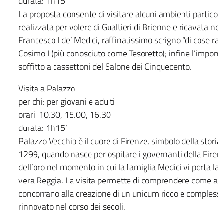
durata: 1h15’
La proposta consente di visitare alcuni ambienti particol
realizzata per volere di Gualtieri di Brienne e ricavata n
Francesco I de’ Medici, raffinatissimo scrigno “di cose rar
Cosimo I (più conosciuto come Tesoretto); infine l’impon
soffitto a cassettoni del Salone dei Cinquecento.
Visita a Palazzo
per chi: per giovani e adulti
orari: 10.30, 15.00, 16.30
durata: 1h15’
Palazzo Vecchio è il cuore di Firenze, simbolo della stori
1299, quando nasce per ospitare i governanti della Fir
dell’oro nel momento in cui la famiglia Medici vi porta 
vera Reggia. La visita permette di comprendere come arch
concorrano alla creazione di un unicum ricco e complesso
rinnovato nel corso dei secoli.