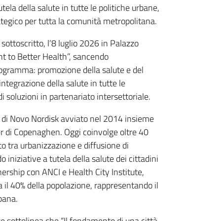
ela della salute in tutte le politiche urbane,
egico per tutta la comunità metropolitana.
ttoscritto, l’8 luglio 2026 in Palazzo
nt to Better Health”, sancendo
programma: promozione della salute e del
integrazione della salute in tutte le
 soluzioni in partenariato intersettoriale.
e di Novo Nordisk avviato nel 2014 insieme
er di Copenaghen. Oggi coinvolge oltre 40
to tra urbanizzazione e diffusione di
niziative a tutela della salute dei cittadini
tnership con ANCI e Health City Institute,
a il 40% della popolazione, rappresentando il
bana.
e sottolinea che “Il fondamento di una città