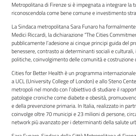
Metropolitana di Firenze si è impegnata a integrare la tut
riconoscendola come bene comune e investimento strat
La Sindaca metropolitana Sara Funaro ha formalmente so
Medici Riccardi, la dichiarazione “The Cities Commitme
pubblicamente l’adesione ai cinque principi guida del 
benessere, contrasto ai determinanti sociali e culturali, 
politiche, coinvolgimento delle comunità e costruzione di
Cities for Better Health è un programma internazional
a UCL (University College of London) e allo Steno Cent
metropoli nel mondo con l’obiettivo di studiare il rappor
patologie croniche come diabete e obesità, promuovendo i
e della prevenzione primaria. In Italia, realizzato in par
coinvolge oltre 70 municipi e 23 milioni di persone, circ
network più avanzato per i determinanti della salute ur
Sara Funaro, Sindaca della Città Metropolitana di Firenz