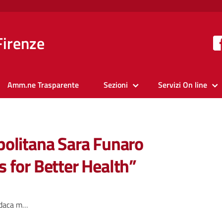
Firenze
Amm.ne Trasparente
Sezioni
Servizi On line
politana Sara Funaro
es for Better Health”
va “Cities for Better Health”