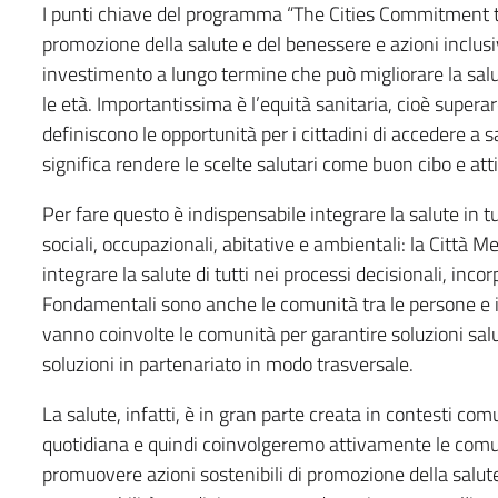
I punti chiave del programma “The Cities Commitment t
promozione della salute e del benessere e azioni inclus
investimento a lungo termine che può migliorare la salute 
le età. Importantissima è l’equità sanitaria, cioè superar
definiscono le opportunità per i cittadini di accedere a san
significa rendere le scelte salutari come buon cibo e att
Per fare questo è indispensabile integrare la salute in tu
sociali, occupazionali, abitative e ambientali: la Città 
integrare la salute di tutti nei processi decisionali, incor
Fondamentali sono anche le comunità tra le persone e i p
vanno coinvolte le comunità per garantire soluzioni salu
soluzioni in partenariato in modo trasversale.
La salute, infatti, è in gran parte creata in contesti comu
quotidiana e quindi coinvolgeremo attivamente le comun
promuovere azioni sostenibili di promozione della salute