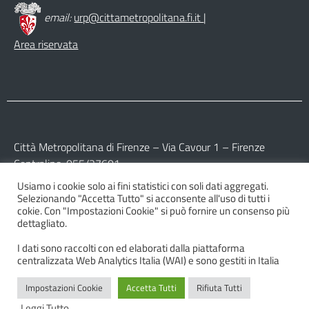
email:
urp@cittametropolitana.fi.it
|
Area riservata
Città Metropolitana di Firenze – Via Cavour 1 – Firenze
Centralino: 055/27601
Usiamo i cookie solo ai fini statistici con soli dati aggregati.
Partita IVA: 017 09 77 04 89
Selezionando "Accetta Tutto" si acconsente all'uso di tutti i
Codice Fiscale: 800 16 45 04 80
cokie. Con "Impostazioni Cookie" si può fornire un consenso più
dettagliato.
I dati sono raccolti con ed elaborati dalla piattaforma
centralizzata Web Analytics Italia (WAI) e sono gestiti in Italia
Impostazioni Cookie
Accetta Tutti
Rifiuta Tutti
© 2026 Città Metropolitana di Firenze
Leggi Tutto