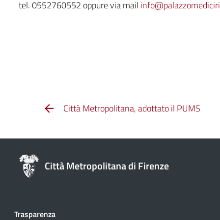
tel. 0552760552 oppure via mail
info@palazzomediciric
Città Metropolitana, adottato il PUMS
Città Metropolitana di Firenze
Trasparenza