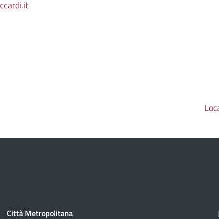
cardi.it
Loca
Città Metropolitana