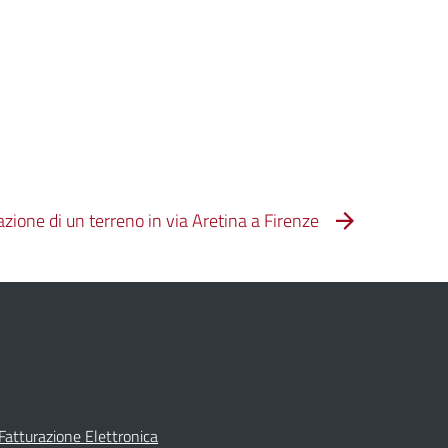
zione di un terreno in via Aretina a Firenze
Fatturazione Elettronica