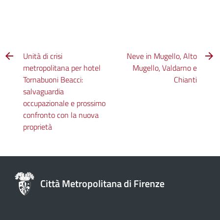
Unità di crisi
Neve in Mugello, Alto
metropolitana per hotel
Mugello, Valdarno e
Tornabuoni Beacci:
Chianti
salvaguardia
occupazionale e prossimo
confronto con la nuova
proprietà
Città Metropolitana di Firenze