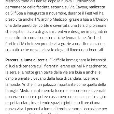
Metropolitana di Firenze: dopo la nuova illuminazione
permanente della facciata esterna su Via Cavour, realizzata
da SilfiSpa e inaugurata a novembre, durante il Festival ha
preso vita anche il ‘Giardino Mediceo’: grazie a Isia e MbVision
una delle pareti del cortile è diventata una tela di proiezione
che ospita il lavoro di giovani creativi e designer impegnati in
un confronto con alcune tematiche leonardiane. Anche il
Cortile di Michelozzo prende vita grazie a una illuminazione
cromatica che ne valorizza le eleganti linee rinascimentali.
Percorsi a lume di torcia
. E’ difficile immaginare le intensità
di luci e di tenebre cui i fiorentini erano usi nel Rinascimento:
la sera e la notte gran parte delle vie era buia e anche le
dimore private vivevano della luce di candele, lucerne e
lampade. Anche in un palazzo importante come quello della
famiglia Medici mantenere la luce nelle scure sere invernali
non era semplice e poteva assumere un senso quasi magico
e spettacolare, investendo spazi, dipinti e sculture di una
nuova vita. I percorsi a lume di torcia saranno l’occasione per