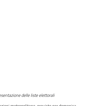
sentazione delle liste elettorali
elezioni metropolitane, previste per domenica