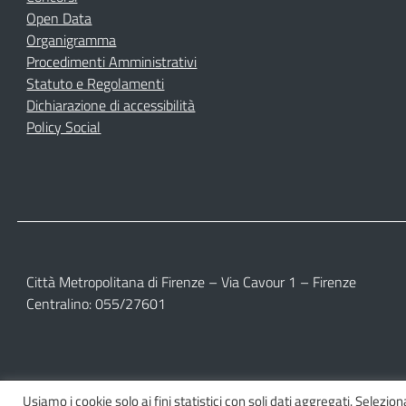
Open Data
Organigramma
Procedimenti Amministrativi
Statuto e Regolamenti
Dichiarazione di accessibilità
Policy Social
Città Metropolitana di Firenze – Via Cavour 1 – Firenze
Centralino: 055/27601
Usiamo i cookie solo ai fini statistici con soli dati aggregati. Selezio