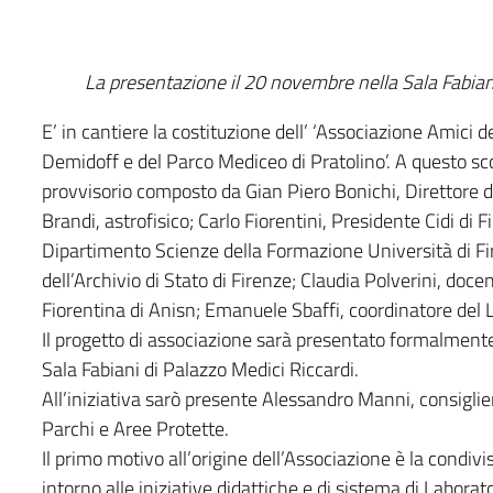
La presentazione il 20 novembre nella Sala Fabiani
E’ in cantiere la costituzione dell’ ‘Associazione Amici 
Demidoff e del Parco Mediceo di Pratolino’. A questo s
provvisorio composto da Gian Piero Bonichi, Direttore d
Brandi, astrofisico; Carlo Fiorentini, Presidente Cidi d
Dipartimento Scienze della Formazione Università di F
dell’Archivio di Stato di Firenze; Claudia Polverini, doc
Fiorentina di Anisn; Emanuele Sbaffi, coordinatore del L
Il progetto di associazione sarà presentato formalmente
Sala Fabiani di Palazzo Medici Riccardi.
All’iniziativa sarò presente Alessandro Manni, consigl
Parchi e Aree Protette.
Il primo motivo all’origine dell’Associazione è la condiv
intorno alle iniziative didattiche e di sistema di Labor