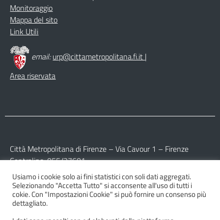
Monitoraggio
Mappa del sito
Link Utili
email:
urp@cittametropolitana.fi.it
|
Area riservata
Città Metropolitana di Firenze – Via Cavour 1 – Firenze
Centralino: 055/27601
Usiamo i cookie solo ai fini statistici con soli dati aggregati.
Partita IVA: 017 09 77 04 89
Selezionando "Accetta Tutto" si acconsente all'uso di tutti i
Codice Fiscale: 800 16 45 04 80
cokie. Con "Impostazioni Cookie" si può fornire un consenso più
dettagliato.