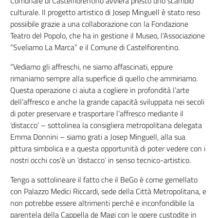
Comunale di Castelfiorentino avvierà presto uno scambio
culturale. Il progetto artistico di Josep Minguell è stato reso
possiibile grazie a una collaborazione con la Fondazione
Teatro del Popolo, che ha in gestione il Museo, l’Associazione
“Sveliamo La Marca” e il Comune di Castelfiorentino.
“Vediamo gli affreschi, ne siamo affascinati, eppure
rimaniamo sempre alla superficie di quello che ammiriamo.
Questa operazione ci aiuta a cogliere in profondità l’arte
dell’affresco e anche la grande capacità sviluppata nei secoli
di poter preservare e trasportare l’affresco mediante il
‘distacco’ – sottolinea la consigliera metropolitana delegata
Emma Donnini – siamo grati a Josep Minguell, alla sua
pittura simbolica e a questa opportunità di poter vedere con i
nostri occhi cos’è un ‘distacco’ in senso tecnico-artistico.
Tengo a sottolineare il fatto che il BeGo è come gemellato
con Palazzo Medici Riccardi, sede della Città Metropolitana, e
non potrebbe essere altrimenti perché e inconfondibile la
parentela della Cappella de Magi con le opere custodite in