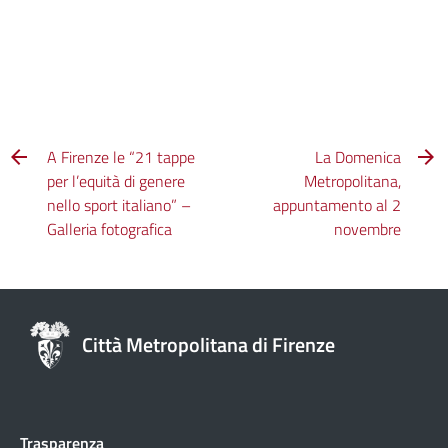
A Firenze le “21 tappe
La Domenica
per l’equità di genere
Metropolitana,
nello sport italiano” –
appuntamento al 2
Galleria fotografica
novembre
Città Metropolitana di Firenze
Trasparenza