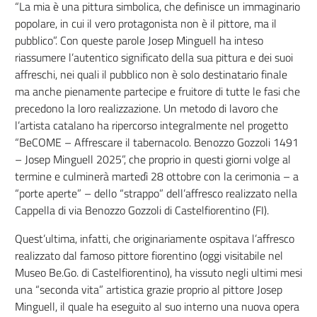
“La mia è una pittura simbolica, che definisce un immaginario
popolare, in cui il vero protagonista non è il pittore, ma il
pubblico”. Con queste parole Josep Minguell ha inteso
riassumere l’autentico significato della sua pittura e dei suoi
affreschi, nei quali il pubblico non è solo destinatario finale
ma anche pienamente partecipe e fruitore di tutte le fasi che
precedono la loro realizzazione. Un metodo di lavoro che
l’artista catalano ha ripercorso integralmente nel progetto
“BeCOME – Affrescare il tabernacolo. Benozzo Gozzoli 1491
– Josep Minguell 2025”, che proprio in questi giorni volge al
termine e culminerà martedì 28 ottobre con la cerimonia – a
“porte aperte” – dello “strappo” dell’affresco realizzato nella
Cappella di via Benozzo Gozzoli di Castelfiorentino (FI).
Quest’ultima, infatti, che originariamente ospitava l’affresco
realizzato dal famoso pittore fiorentino (oggi visitabile nel
Museo Be.Go. di Castelfiorentino), ha vissuto negli ultimi mesi
una “seconda vita” artistica grazie proprio al pittore Josep
Minguell, il quale ha eseguito al suo interno una nuova opera