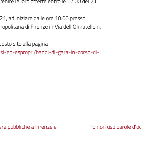
venire le loro offerte entro le 12.00 del 21
021, ad iniziare dalle ore 10:00 presso
ropolitana di Firenze in Via dell’Olmatello n.
esto sito alla pagina
rsi-ed-espropri/bandi-di-gara-in-corso-di-
ere pubbliche a Firenze e
“Io non uso parole d’od