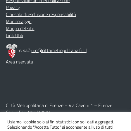
Responsabile della Pubblicazione
Privacy
Clausola di esclusione responsabilità
Monitoraggio
Mappa del sito
Link Utili
email:
urp@cittametropolitana.fi.it
|
Area riservata
Città Metropolitana di Firenze – Via Cavour 1 – Firenze
Centralino: 055/27601
Usiamo i cookie solo ai fini statistici con soli dati aggregati.
Partita IVA: 017 09 77 04 89
Selezionando "Accetta Tutto" si acconsente all'uso di tutti i