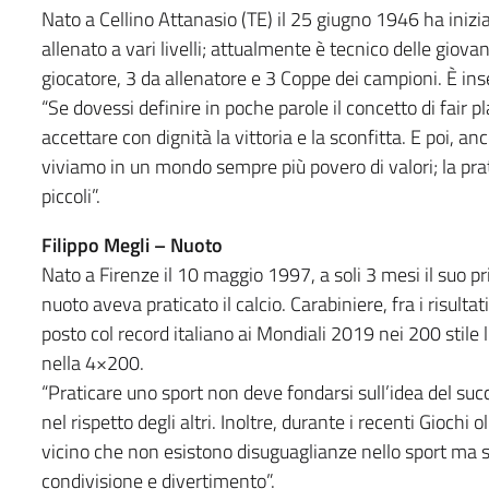
Nato a Cellino Attanasio (TE) il 25 giugno 1946 ha inizia
allenato a vari livelli; attualmente è tecnico delle giovani
giocatore, 3 da allenatore e 3 Coppe dei campioni. È inse
“Se dovessi definire in poche parole il concetto di fair p
accettare con dignità la vittoria e la sconfitta. E poi, anc
viviamo in un mondo sempre più povero di valori; la prati
piccoli”.
Filippo Megli – Nuoto
Nato a Firenze il 10 maggio 1997, a soli 3 mesi il suo p
nuoto aveva praticato il calcio. Carabiniere, fra i risultati
posto col record italiano ai Mondiali 2019 nei 200 stile l
nella 4×200.
“Praticare uno sport non deve fondarsi sull’idea del succe
nel rispetto degli altri. Inoltre, durante i recenti Giochi
vicino che non esistono disuguaglianze nello sport ma s
condivisione e divertimento”.