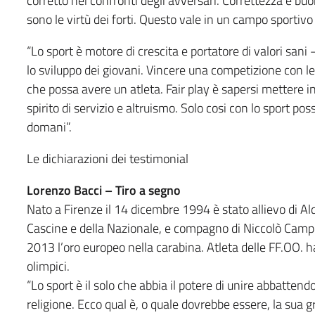
corretto nei confronti degli avversari. Correttezza e b
sono le virtù dei forti. Questo vale in un campo sporti
“Lo sport è motore di crescita e portatore di valori sa
lo sviluppo dei giovani. Vincere una competizione con le
che possa avere un atleta. Fair play è sapersi mettere in
spirito di servizio e altruismo. Solo cosi con lo sport p
domani”.
Le dichiarazioni dei testimonial
Lorenzo Bacci – Tiro a segno
Nato a Firenze il 14 dicembre 1994 è stato allievo di Aldo
Cascine e della Nazionale, e compagno di Niccolò Campria
2013 l’oro europeo nella carabina. Atleta delle FF.OO. h
olimpici.
“Lo sport è il solo che abbia il potere di unire abbattendo
religione. Ecco qual è, o quale dovrebbe essere, la sua gr