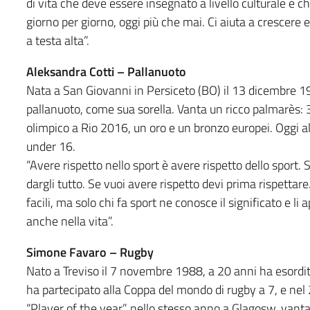
di vita che deve essere insegnato a livello culturale e 
giorno per giorno, oggi più che mai. Ci aiuta a crescere e
a testa alta”.
Aleksandra Cotti – Pallanuoto
Nata a San Giovanni in Persiceto (BO) il 13 dicembre 19
pallanuoto, come sua sorella. Vanta un ricco palmarès: 3
olimpico a Rio 2016, un oro e un bronzo europei. Oggi a
under 16.
“Avere rispetto nello sport è avere rispetto dello sport. 
dargli tutto. Se vuoi avere rispetto devi prima rispetta
facili, ma solo chi fa sport ne conosce il significato e li
anche nella vita”.
Simone Favaro – Rugby
Nato a Treviso il 7 novembre 1988, a 20 anni ha esordi
ha partecipato alla Coppa del mondo di rugby a 7, e nel 
“Player of the year” nello stesso anno a Glagosw, vanta