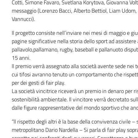
Cotti, Simone Favaro, Svetlana Korytova, Giovanna Volte
messaggio (Lorenzo Bacci, Alberto Bettiol, Liam Udom, F
Vannucci).
Il progetto consiste nell’inviare nei mesi di maggio e g
pagine significative nella storia dello sport ad assistere 
pallavolo,pallamano, rugby, baseball e pallanuoto disput
15 anni.
ll premio verrà assegnato alla società avente sede nei te
cui tifosi avranno tenuto un comportamento che rispetti i
per dei gesti di fair play.
La società vincitrice riceverà un premio in denaro per ri
sostenibilità ambientale. Il vincitore verrà decretato sulla
dalle figure rappresentative del mondo sportivo che and
“ll rispetto degli altri è la base della convivenza civile 
metropolitano Dario Nardella – Si parla di fair play so