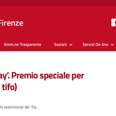
Firenze
Amm.ne Trasparente
Sezioni
Servizi On line
lay’. Premio speciale per
 tifo)
onial del ‘Fair Play’. Premio speciale per la correttezza nel gioco (e nel tifo)