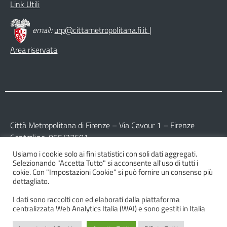
Link Utili
email:
urp@cittametropolitana.fi.it
|
Area riservata
Città Metropolitana di Firenze – Via Cavour 1 – Firenze
Centralino: 055/27601
Usiamo i cookie solo ai fini statistici con soli dati aggregati.
Partita IVA: 017 09 77 04 89
Selezionando "Accetta Tutto" si acconsente all'uso di tutti i
Codice Fiscale: 800 16 45 04 80
cokie. Con "Impostazioni Cookie" si può fornire un consenso più
dettagliato.
I dati sono raccolti con ed elaborati dalla piattaforma
centralizzata Web Analytics Italia (WAI) e sono gestiti in Italia