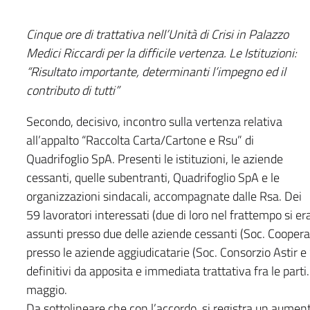
Cinque ore di trattativa nell’Unità di Crisi in Palazzo
Medici Riccardi per la difficile vertenza. Le Istituzioni:
“Risultato importante, determinanti l’impegno ed il
contributo di tutti”
Secondo, decisivo, incontro sulla vertenza relativa
all’appalto “Raccolta Carta/Cartone e Rsu” di
Quadrifoglio SpA. Presenti le istituzioni, le aziende
cessanti, quelle subentranti, Quadrifoglio SpA e le
organizzazioni sindacali, accompagnate dalle Rsa. Dei
59 lavoratori interessati (due di loro nel frattempo si
assunti presso due delle aziende cessanti (Soc. Cooperat
presso le aziende aggiudicatarie (Soc. Consorzio Astir e
definitivi da apposita e immediata trattativa fra le parti.
maggio.
Da sottolineare che con l’accordo, si registra un aument