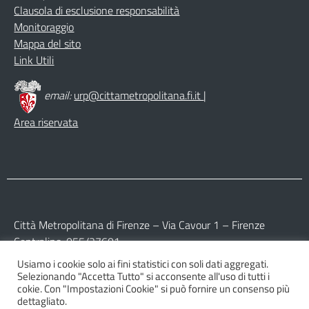
Clausola di esclusione responsabilità
Monitoraggio
Mappa del sito
Link Utili
email:
urp@cittametropolitana.fi.it
|
Area riservata
Città Metropolitana di Firenze – Via Cavour 1 – Firenze
Centralino: 055/27601
Usiamo i cookie solo ai fini statistici con soli dati aggregati.
Partita IVA: 017 09 77 04 89
Selezionando "Accetta Tutto" si acconsente all'uso di tutti i
Codice Fiscale: 800 16 45 04 80
cokie. Con "Impostazioni Cookie" si può fornire un consenso più
dettagliato.