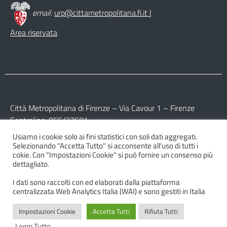
email:
urp@cittametropolitana.fi.it
|
Area riservata
Città Metropolitana di Firenze – Via Cavour 1 – Firenze
Centralino: 055/27601
Usiamo i cookie solo ai fini statistici con soli dati aggregati.
Partita IVA: 017 09 77 04 89
Selezionando "Accetta Tutto" si acconsente all'uso di tutti i
Codice Fiscale: 800 16 45 04 80
cokie. Con "Impostazioni Cookie" si può fornire un consenso più
dettagliato.
I dati sono raccolti con ed elaborati dalla piattaforma
centralizzata Web Analytics Italia (WAI) e sono gestiti in Italia
Impostazioni Cookie
Accetta Tutti
Rifiuta Tutti
© 2026 Città Metropolitana di Firenze
Leggi Tutto