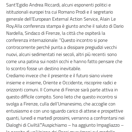
Sant’Egidio Andrea Riccardi, alcuni esponenti politici e
istituzionali europei tra cui Romano Prodi e il segretario
generale dell’European External Action Service, Alain Le
Roy.Alla conferenza stampa è giunto anche il saluto di Dario
Nardella, Sindaco di Firenze, la città che ospiterà la
conferenza internazionale: “Questo incontro si pone
controcorrente perché punta a dissipare pregiudizi vecchi
nuovi, alcuni sedimentati nei secoli, altri più recenti: sono
come una patina sui nostri occhi e hanno fatto pensare che
lo scontro fosse un destino inevitabile.
Crediamo invece che il presente e il futuro siano vivere
insieme e insieme, Oriente e Occidente, riscoprire radici e
orizzonti comuni. Il Comune di Firenze sarà parte attiva in
questo difficile compito. Sono lieto che questo incontro si
svolga a Firenze, culla dell’Umanesimo, che accoglie con
entusiasmo e con uno sguardo carico di attese e prospettive
quanti, lunedì e martedì prossimi, verranno a confrontarsi nei
Dialoghi di Civiltà”.“Auspichiamo – ha aggiunto Impagliazzo –