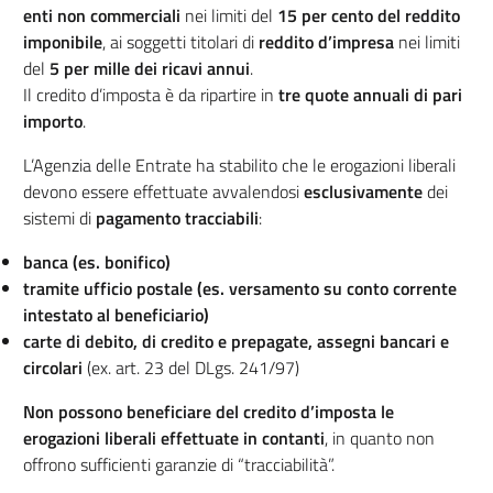
enti non commerciali
nei limiti del
15 per cento del reddito
imponibile
, ai soggetti titolari di
reddito d’impresa
nei limiti
del
5 per mille dei ricavi annui
.
Il credito d’imposta è da ripartire in
tre quote annuali di pari
importo
.
L’Agenzia delle Entrate ha stabilito che le erogazioni liberali
devono essere effettuate avvalendosi
esclusivamente
dei
sistemi di
pagamento tracciabili
:
banca (es. bonifico)
tramite ufficio postale (es. versamento su conto corrente
intestato al beneficiario)
carte di debito, di credito e prepagate, assegni bancari e
circolari
(ex. art. 23 del DLgs. 241/97)
Non possono beneficiare del credito d’imposta le
erogazioni liberali effettuate in contanti
, in quanto non
offrono sufficienti garanzie di “tracciabilità”.