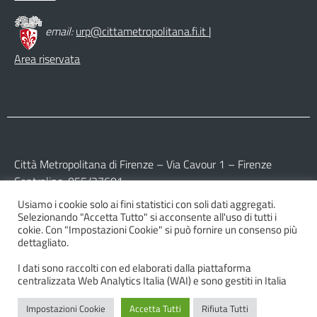
email:
urp@cittametropolitana.fi.it
|
Area riservata
Città Metropolitana di Firenze – Via Cavour 1 – Firenze
Centralino: 055/27601
Usiamo i cookie solo ai fini statistici con soli dati aggregati.
Partita IVA: 017 09 77 04 89
Selezionando "Accetta Tutto" si acconsente all'uso di tutti i
Codice Fiscale: 800 16 45 04 80
cokie. Con "Impostazioni Cookie" si può fornire un consenso più
dettagliato.
I dati sono raccolti con ed elaborati dalla piattaforma
centralizzata Web Analytics Italia (WAI) e sono gestiti in Italia
Impostazioni Cookie
Accetta Tutti
Rifiuta Tutti
© 2026 Città Metropolitana di Firenze