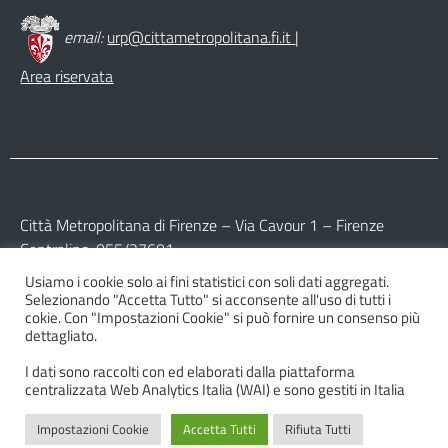
email:
urp@cittametropolitana.fi.it
|
Area riservata
Città Metropolitana di Firenze – Via Cavour 1 – Firenze
Centralino: 055/27601
Usiamo i cookie solo ai fini statistici con soli dati aggregati.
Partita IVA: 017 09 77 04 89
Selezionando "Accetta Tutto" si acconsente all'uso di tutti i
Codice Fiscale: 800 16 45 04 80
cokie. Con "Impostazioni Cookie" si può fornire un consenso più
dettagliato.
I dati sono raccolti con ed elaborati dalla piattaforma
centralizzata Web Analytics Italia (WAI) e sono gestiti in Italia
Impostazioni Cookie
Accetta Tutti
Rifiuta Tutti
© 2026 Città Metropolitana di Firenze