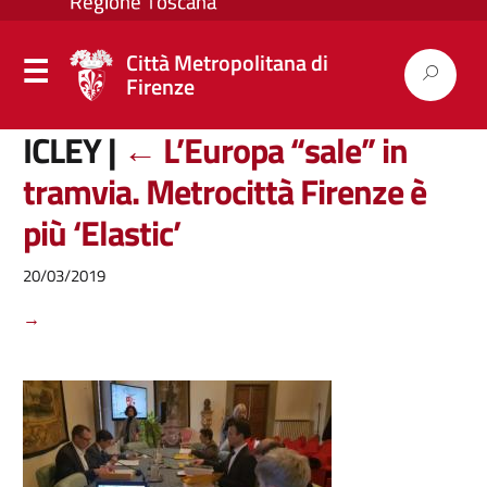
Città Metropolitana di
Firenze
ICLEY
|
←
L’Europa “sale” in
tramvia. Metrocittà Firenze è
più ‘Elastic’
20/03/2019
→