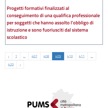
Progetti formativi finalizzati al
conseguimento di una qualifica professionale
per soggetti che hanno assolto l’obbligo di
istruzione e sono fuoriusciti dal sistema
scolastico
‹
1
…
407
408
409
410
411
…
420
›